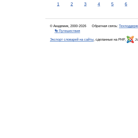
1
2
3
4
5
6
© Академик, 2000-2026
Обратная связь:
Техподдерж
👣 Путешествия
Экспорт словарей на сайты
, сделанные на PHP,
Jo