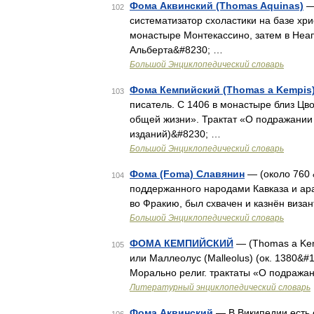
Фома Аквинский (Thomas Aquinas)
— 
102
систематизатор схоластики на базе хри
монастыре Монтекассино, затем в Неап
Альберта&#8230; …
Большой Энциклопедический словарь
Фома Кемпийский (Thomas a Kempis
103
писатель. С 1406 в монастыре близ Ц
общей жизни». Трактат «О подражании
изданий)&#8230; …
Большой Энциклопедический словарь
Фома (Foma) Славянин
— (около 760 &
104
поддержанного народами Кавказа и ар
во Фракию, был схвачен и казнён виза
Большой Энциклопедический словарь
ФОМА КЕМПИЙСКИЙ
— (Thomas a Kem
105
или Маллеолус (Malleolus) (ок. 1380&#
Морально религ. трактаты «О подражани
Литературный энциклопедический словарь
Фома Аквинский
— В Википедии есть 