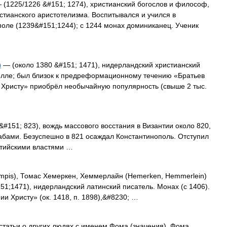
(1225/1226 &#151; 1274), христианский богослов и философ,
стианского аристотелизма. Воспитывался и учился в
оле (1239&#151;1244); с 1244 монах доминиканец. Ученик
)
— (около 1380 &#151; 1471), нидерландский христианский
волле; был близок к предреформационному течению «Братьев
 Христу» приобрёл необычайную популярность (свыше 2 тыс.
#151; 823), вождь массового восстания в Византии около 820,
абами. Безуспешно в 821 осаждал Константинополь. Отступил
нтийскими властями …
pis), Томас Хемеркен, Хеммерлайн (Hemerken, Hemmerlein)
151;1471), нидерландский латинский писатель. Монах (с 1406).
и Христу» (ок. 1418, п. 1898),&#8230; …
статьи о других людях с именем Фома (значения). Фома