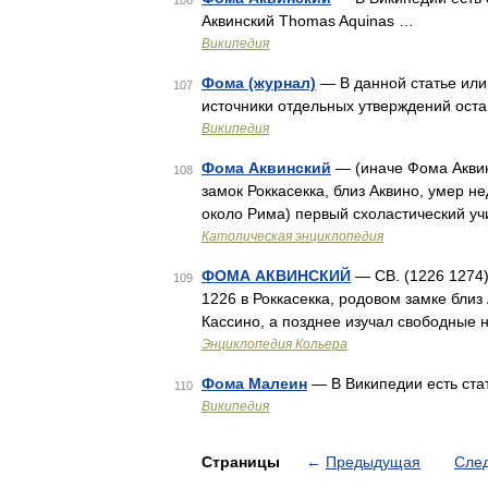
106
Аквинский Thomas Aquinas …
Википедия
Фома (журнал)
— В данной статье или
107
источники отдельных утверждений оста
Википедия
Фома Аквинский
— (иначе Фома Аквина
108
замок Роккасекка, близ Аквино, умер н
около Рима) первый схоластический уч
Католическая энциклопедия
ФОМА АКВИНСКИЙ
— СВ. (1226 1274)
109
1226 в Роккасекка, родовом замке бли
Кассино, а позднее изучал свободные 
Энциклопедия Кольера
Фома Малеин
— В Википедии есть ста
110
Википедия
Страницы
←
Предыдущая
Сле