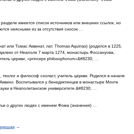
 разделе имеется список источников или внешних ссылок, но
ются неясными из за отсутствия сносок …
т или Томас Аквинат, лат. Thomas Aquinas) (родился в 1225,
едалеко от Неаполя 7 марта 1274, монастырь Фоссануова,
итель церкви, «princeps philosophorum»&#8230; …
, теолог и философ схоласт, учитель церкви. Родился в начале
з Аквино. Воспитывался у бенедиктинцев в монастыре Монте
науки в Неаполитанском университете.&#8230; …
тьи о других людях с именем Фома (значения) …
дующая
→