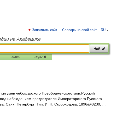
Запомнить сайт
Словарь на свой сайт
RU
едии на Академике
Найти!
Книги
Игры ⚽
г.игумен чебоксарского Преображенского мон.Русский
д. под наблюдением председателя Императорского Русского
а. Санкт Петербург: Тип. И. Н. Скороходова, 1896&#8230; …