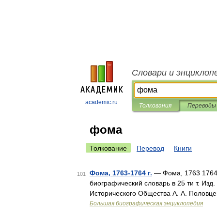
Словари и энциклоп
academic.ru
Толкования
Переводы
фома
Толкование
Перевод
Книги
Фома, 1763-1764 г.
— Фома, 1763 1764 
101
биографический словарь в 25 ти т. Из
Исторического Общества А. А. Половцев
Большая биографическая энциклопедия