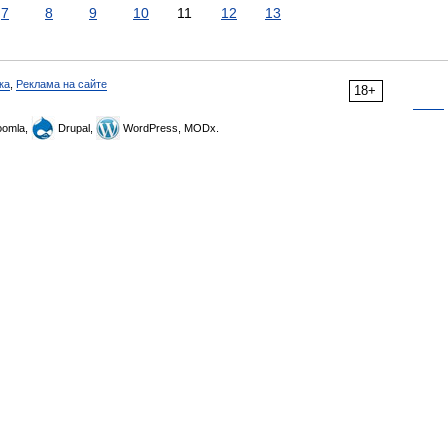
7
8
9
10
11
12
13
ка
,
Реклама на сайте
18+
omla,
Drupal,
WordPress, MODx.